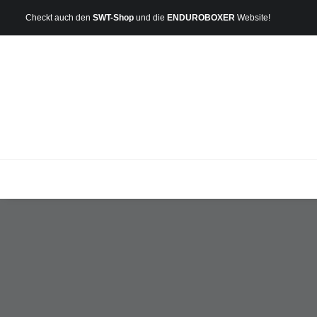
Checkt auch den
SWT-Shop
und die
ENDUROBOXER
Website!