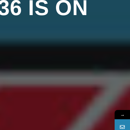
6 IS ON
→