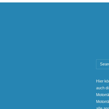
Hier kö
auch d
Motorrä
Motorr
alle a