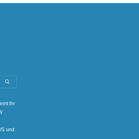
önnt Ihr
MW
/S und