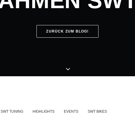
AHMEN SWT
ZURÜCK ZUM BLOG!
SWT TUNING
HIGHLIGHTS
EVENTS
SWT BIKES