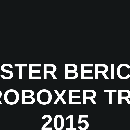
STER BERI
OBOXER T
2015