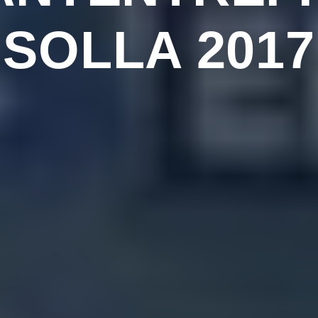
SOLLA 2017