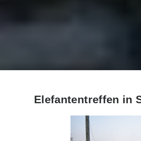
Elefantentreffen in 