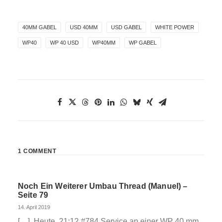
40MM GABEL
USD 40MM
USD GABEL
WHITE POWER
WP40
WP 40 USD
WP40MM
WP GABEL
1 COMMENT
Noch Ein Weiterer Umbau Thread (Manuel) –
Seite 79
14. April 2019
[…] Heute, 21:12 #784 Service an einer WP 40 mm