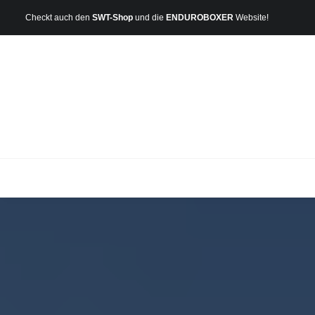
Checkt auch den
SWT-Shop
und die
ENDUROBOXER
Website!