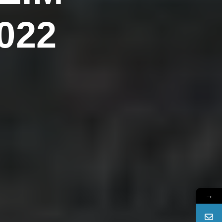
022
→