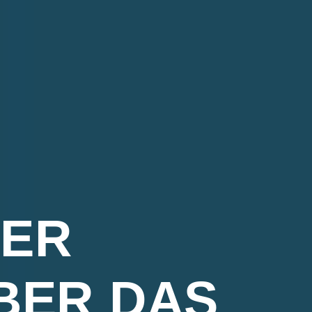
TER
BER DAS