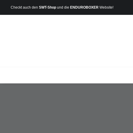
Checkt auch den
SWT-Shop
und die
ENDUROBOXER
Website!