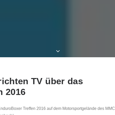
richten TV über das
n 2016
s EnduroBoxer Treffen 2016 auf dem Motorsportgelände des MMC