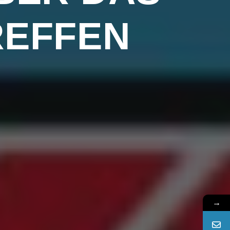
REFFEN
→