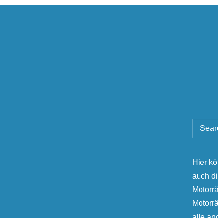
Hier kö
auch d
Motorrä
Motorr
alle a