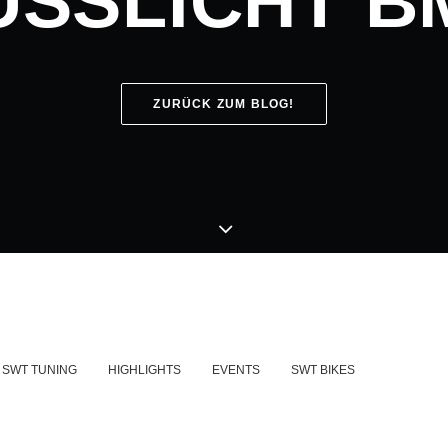
USSLICHT B
ZURÜCK ZUM BLOG!
SWT TUNING
HIGHLIGHTS
EVENTS
SWT BIKES