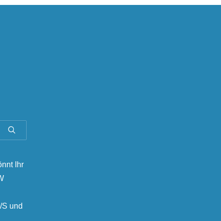
önnt Ihr
MW
/S und