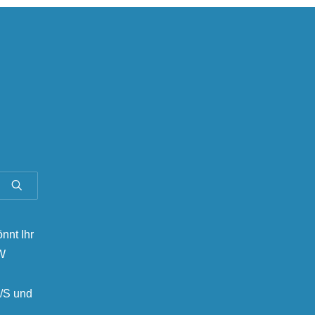
önnt Ihr
MW
/S und