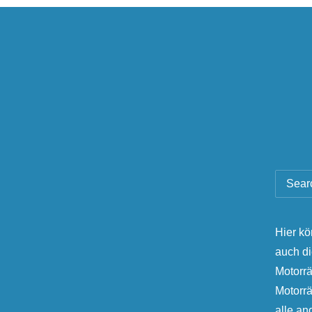
Hier kö
auch d
Motorrä
Motorr
alle a