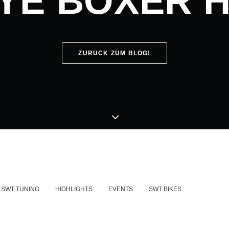
YE BOXER 
ZURÜCK ZUM BLOG!
SWT TUNING
HIGHLIGHTS
EVENTS
SWT BIKES