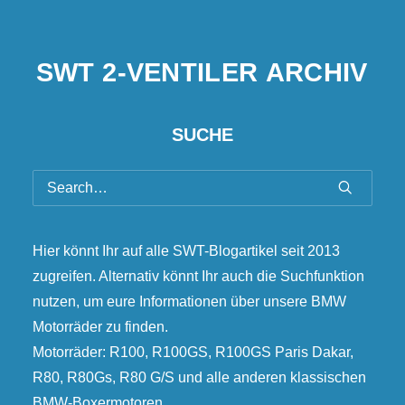
S
W
T
2
-
V
E
N
T
I
L
E
R
A
R
C
H
I
V
SUCHE
Hier könnt Ihr auf alle SWT-Blogartikel seit 2013
zugreifen. Alternativ könnt Ihr auch die Suchfunktion
nutzen, um eure Informationen über unsere BMW
Motorräder zu finden.
Motorräder: R100, R100GS, R100GS Paris Dakar,
R80, R80Gs, R80 G/S und alle anderen klassischen
BMW-Boxermotoren.