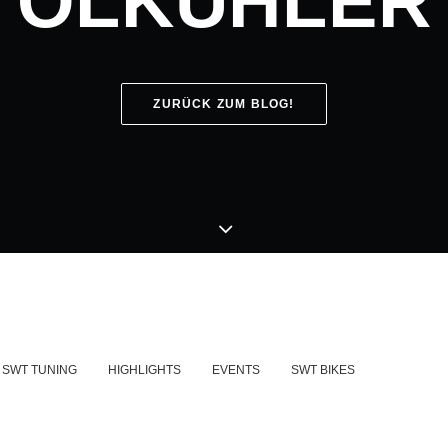
ÖLKÜHLER
ZURÜCK ZUM BLOG!
SWT TUNING
HIGHLIGHTS
EVENTS
SWT BIKES