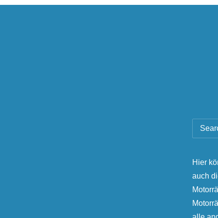
Hier kö
auch d
Motorrä
Motorr
alle a