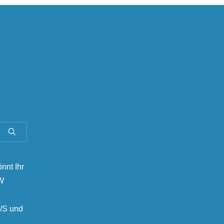
önnt Ihr
MW
/S und