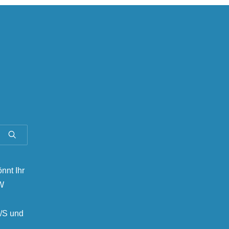
önnt Ihr
MW
/S und