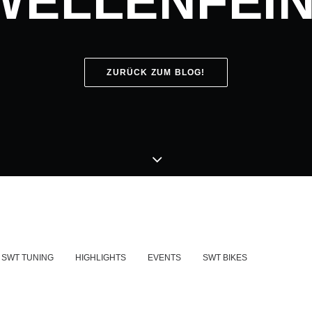
WELLENFEI
ZURÜCK ZUM BLOG!
SWT TUNING
HIGHLIGHTS
EVENTS
SWT BIKES