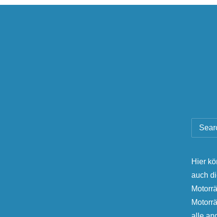
Hier kö
auch d
Motorrä
Motorr
alle a