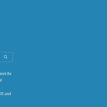
önnt Ihr
MW
/S und