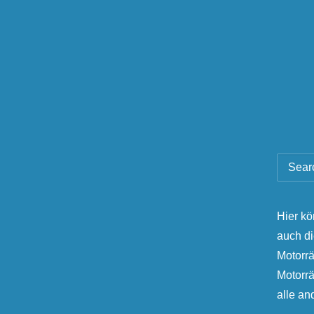
Hier kö
auch d
Motorrä
Motorr
alle a