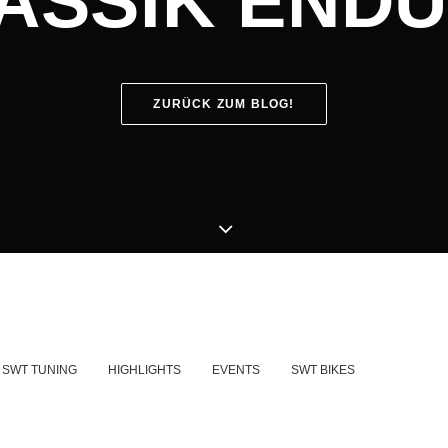
ASSIK END
ZURÜCK ZUM BLOG!
SWT TUNING
HIGHLIGHTS
EVENTS
SWT BIKES