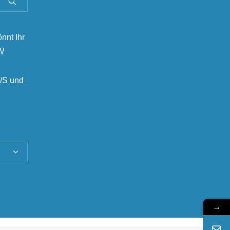
önnt Ihr
MW
/S und
→