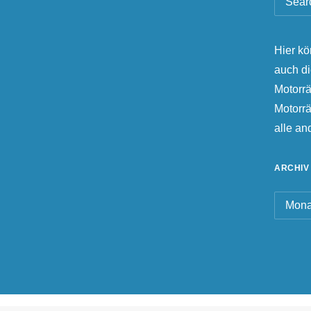
Hier kö
auch d
Motorrä
Motorr
alle a
ARCHIV
Archiv