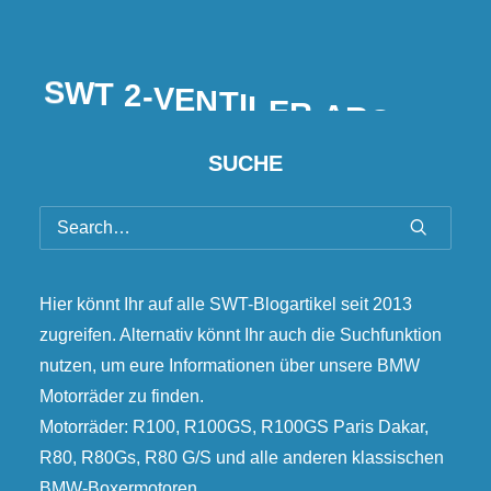
S
W
T
2
-
V
E
N
T
I
L
E
R
A
R
C
H
I
V
SUCHE
Hier könnt Ihr auf alle SWT-Blogartikel seit 2013
zugreifen. Alternativ könnt Ihr auch die Suchfunktion
nutzen, um eure Informationen über unsere BMW
Motorräder zu finden.
Motorräder: R100, R100GS, R100GS Paris Dakar,
R80, R80Gs, R80 G/S und alle anderen klassischen
BMW-Boxermotoren.