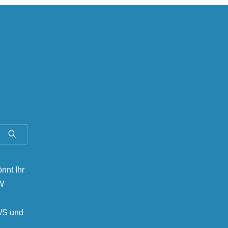
önnt Ihr
MW
/S und