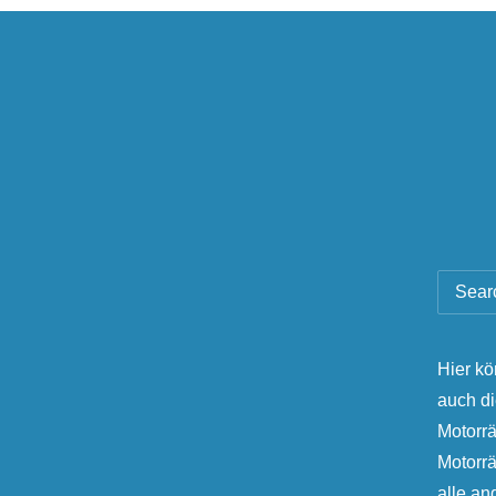
Hier kö
auch d
Motorrä
Motorr
alle a