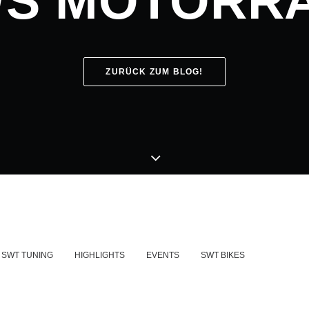
/S MOTORR
ZURÜCK ZUM BLOG!
SWT TUNING
HIGHLIGHTS
EVENTS
SWT BIKES