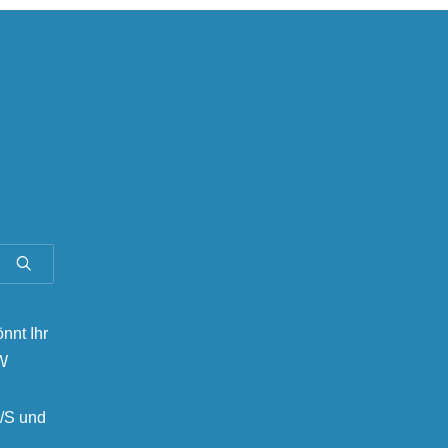
önnt Ihr
MW
/S und