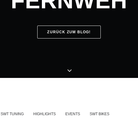
FERNWEH
ZURÜCK ZUM BLOG!
SWT TUNING
HIGHLIGHTS
EVENTS
SWT BIKES