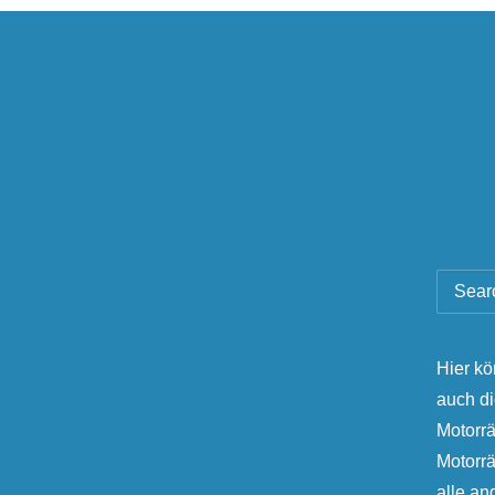
Hier kö
auch d
Motorrä
Motorr
alle a