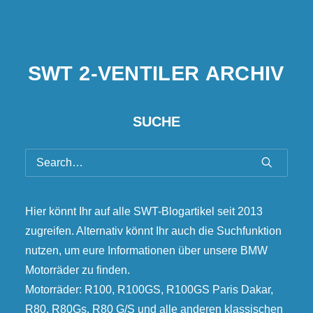
S
W
T
2
-
V
E
N
T
I
L
E
R
A
R
C
H
I
V
SUCHE
Hier könnt Ihr auf alle SWT-Blogartikel seit 2013
zugreifen. Alternativ könnt Ihr auch die Suchfunktion
nutzen, um eure Informationen über unsere BMW
Motorräder zu finden.
Motorräder: R100, R100GS, R100GS Paris Dakar,
R80, R80Gs, R80 G/S und alle anderen klassischen