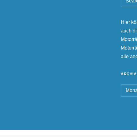
Hier kö
auch d
Motorrä
Motorr
alle a
ARCHIV
Archiv