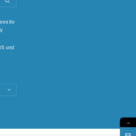
önnt Ihr
MW
/S und
→