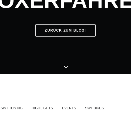
OXERFAHR
ZURÜCK ZUM BLOG!
SWT TUNING
HIGHLIGHTS
EVENTS
SWT BIKES